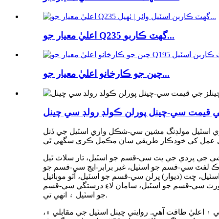
اعليٰ معيار جو Q235 گھٽ ڪاربو...
چين جو ڪارخانو اعليٰ معيار جو...
ز جي قيمت سي-چينل پورلن ڪولڊ رولڊ سي چينل
ي اسٽيل مولڊنگ مشين سي-شڪل واري اسٽيل جي ڏنل
شي جي پردي جي ڀت سي-قسم جو اسٽيل، تار سلاٽ ٿيل
 لفٽ سي-قسم جو اسٽيل، غير برابر-ايج سي-قسم جو
يل، ڇت (ديوار) پرلن سي-قسم جو اسٽيل، آٽو موبائيل
و اسٽيل، سولر سپورٽ سي-قسم جو اسٽيل (21-80 سيريز)، فارم ورڪ سپورٽ سي-قسم جو اسٽيل، سامان لاءِ درستگي سي-قسم
جو اسٽيل ۽ انهي تي.
۽ اعليٰ طاقت آهي. روايتي چينل اسٽيل جي مقابلي ۾،