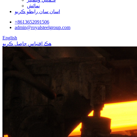
نمائش
اسان سان رابطو ڪريو
+8613652091506
admin@royalsteelgroup.com
English
هڪ اقتباس حاصل ڪريو