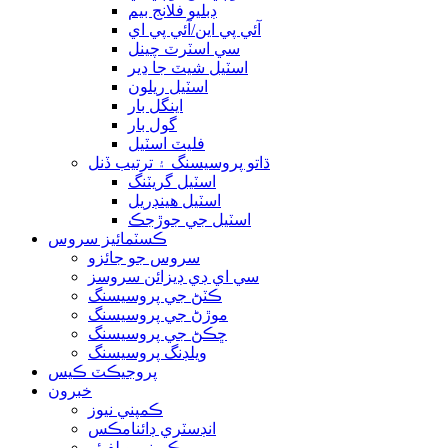
ڊبليو فلانج بيم
آئي پي اين/آئي پي اي
سي اسٽرٽ چينل
اسٽيل شيٽ جا ڍير
اسٽيل ريلون
اينگل بار
گول بار
فليٽ اسٽيل
ڌاتو پروسيسنگ ۽ ترتيب ڏنل
اسٽيل گريٽنگ
اسٽيل هينڊريل
اسٽيل جي جوڙجڪ
ڪسٽمائيز سروس
سروس جو جائزو
سي اي ڊي ڊيزائن سروسز
ڪٽڻ جي پروسيسنگ
موڙڻ جي پروسيسنگ
ڇڪڻ جي پروسيسنگ
ويلڊنگ پروسيسنگ
پروجيڪٽ ڪيس
خبرون
ڪمپني نيوز
انڊسٽري ڊائنامڪس
ڪمپني ويلفيئر