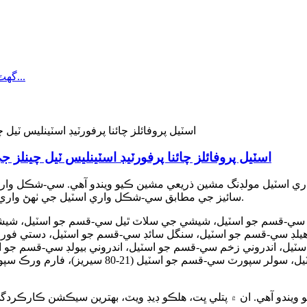
اسٽيل پروفائلز چائنا پرفورٽيڊ اسٽينلیس ٽيل چينل
 اسٽيل مولڊنگ مشين ذريعي مشين ڪيو ويندو آهي. سي-شڪل وار
سائيز جي مطابق سي-شڪل واري اسٽيل جي ٺهڻ واري عمل کي خودڪار طريقي سان مڪمل ڪري سگهي ٿي.
ل پل سي-قسم جو اسٽيل، شيشي جي سلاٽ ٿيل سي-قسم جو اسٽيل، شي
يلڊ سي-قسم جو اسٽيل، سنگل سائڊ سي-قسم جو اسٽيل، دستي فورڪ
ل، اندروني زخم سي-قسم جو اسٽيل، اندروني بيولڊ سي-قسم جو اسٽ
پروفائل سي-قسم جو اسٽيل، هاءِ وي ڪالم سي-قسم ج
يندو آهي. ان ۾ پتلي ڀت، هلڪو ڊيڊ ويٽ، بهترين سيڪشن ڪارڪردگي 