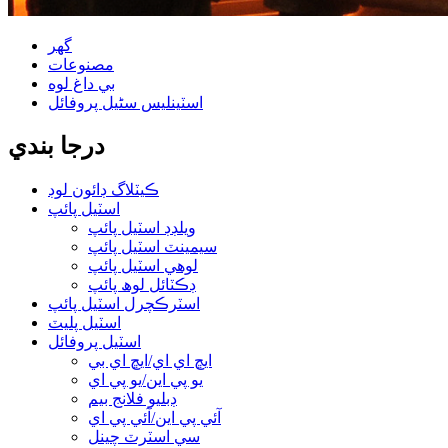
گھر
مصنوعات
بي داغ لوه
اسٽينلیس سٹیل پروفائل
درجا بندي
ڪيٽلاگ ڊائون لوڊ
اسٽيل پائپ
ويلڊڊ اسٽيل پائپ
سيمينٽ اسٽيل پائپ
لوهي اسٽيل پائپ
ڊڪٽائل لوھ پائپ
اسٽرڪچرل اسٽيل پائپ
اسٽيل پليٽ
اسٽيل پروفائل
ايڇ اي اي/ايڇ اي بي
يو پي اين/يو پي اي
ڊبليو فلانج بيم
آئي پي اين/آئي پي اي
سي اسٽرٽ چينل