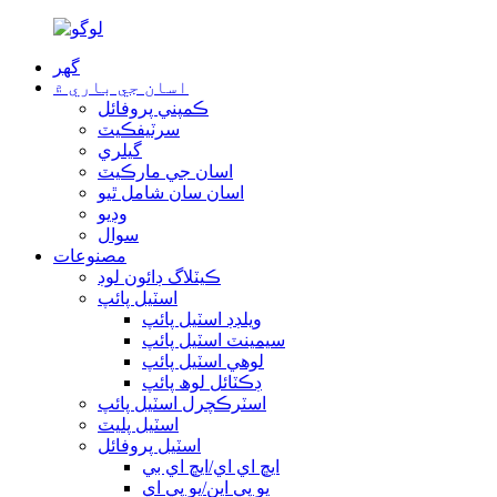
گھر
اسان جي باري ۾
ڪمپني پروفائل
سرٽيفڪيٽ
گيلري
اسان جي مارڪيٽ
اسان سان شامل ٿيو
وڊيو
سوال
مصنوعات
ڪيٽلاگ ڊائون لوڊ
اسٽيل پائپ
ويلڊڊ اسٽيل پائپ
سيمينٽ اسٽيل پائپ
لوهي اسٽيل پائپ
ڊڪٽائل لوھ پائپ
اسٽرڪچرل اسٽيل پائپ
اسٽيل پليٽ
اسٽيل پروفائل
ايڇ اي اي/ايڇ اي بي
يو پي اين/يو پي اي