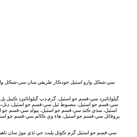
سي-شڪل وارو اسٽيل خودڪار طريقي سان سي-شڪل واري
گيلوانائيزڊ سي-قسم جو اسٽيل، گرم-ڊپ گيلوانائيزڊ ڪيب
سي-قسم جو اسٽيل، مضبوط ٿيل سي-قسم جو اسٽيل، ڊبل-ه
اسٽيل، سڌي ڪنڊ سي-قسم جو اسٽيل، بيولڊ سي-قسم جو اسٽي
سي-قسم جو اسٽيل گرم ڪوئل پليٽ جي ٿڌي موڙ سان ٺاهيو و