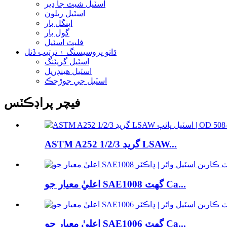
اسٽيل شيٽ جا ڍير
اسٽيل ريلون
اينگل بار
گول بار
فليٽ اسٽيل
ڌاتو پروسيسنگ ۽ ترتيب ڏنل
اسٽيل گريٽنگ
اسٽيل هينڊريل
اسٽيل جي جوڙجڪ
فيچر پراڊڪٽس
ASTM A252 گريڊ 1/2/3 LSAW...
اعليٰ معيار جو SAE1008 گھٽ Ca...
اعليٰ معيار جو SAE1006 گھٽ Ca...