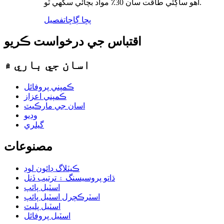
اهو ساڳئي طاقت سان 30٪ مواد بچائي سگهي ٿو.
پڇا ڳاڇا
تفصيل
اقتباس جي درخواست ڪريو
اسان جي باري ۾
ڪمپني پروفائل
ڪمپني اعزاز
اسان جي مارڪيٽ
وڊيو
گيلري
مصنوعات
ڪيٽلاگ ڊائون لوڊ
ڌاتو پروسيسنگ ۽ ترتيب ڏنل
اسٽيل پائپ
اسٽرڪچرل اسٽيل پائپ
اسٽيل پليٽ
اسٽيل پروفائل