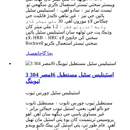
ويبسٽر سختي ٽيسٽر استعمال ڪري سگهجي ٿو.
ٽيسٽ تمام تيز ۽ سادو آهي، ۽ اسٽينلیس سٹیل
پائپن جي تيز ۽ غير تباهي ڪندڙ قابليت جي
چڪاس لاءِ موزون آهي. 30 ملي ميٽر کان
وڌيڪ اندروني قطر ۽ 1.2 ملي ميٽر کان
وڌيڪ ڀت جي ٿولهه سان اسٽينلیس سٹیل پائپن
لاءِ، HRB ۽ HRC سختي کي جانچڻ لاءِ
Rockwell سختي ٽيسٽر استعمال ڪريو.
پڇا ڳاڇا
تفصيل
مصر 304 3I6 اسٽينلیس سٹیل مستطيل
ٽيوبنگ
اسٽينلیس سٹیل چورس ٽيوب
مستطيل ٽيوب چورس تابوت ۽ مستطيل تابوت
جو نالو آهي، يعني، اسٽيل ٽيوب جيڪي برابر ۽
غير مساوي پاسي جي ڊيگهه سان آهن. اهو
پروسيس ٽريٽمينٽ کان پوءِ پٽي اسٽيل مان ٺهيل
آهي. عام طور تي، پٽي اسٽيل کي پيڪ ڪيو ويندو