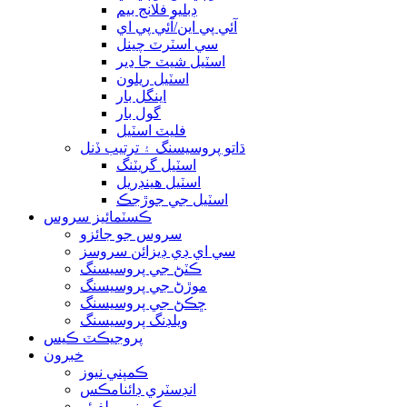
ڊبليو فلانج بيم
آئي پي اين/آئي پي اي
سي اسٽرٽ چينل
اسٽيل شيٽ جا ڍير
اسٽيل ريلون
اينگل بار
گول بار
فليٽ اسٽيل
ڌاتو پروسيسنگ ۽ ترتيب ڏنل
اسٽيل گريٽنگ
اسٽيل هينڊريل
اسٽيل جي جوڙجڪ
ڪسٽمائيز سروس
سروس جو جائزو
سي اي ڊي ڊيزائن سروسز
ڪٽڻ جي پروسيسنگ
موڙڻ جي پروسيسنگ
ڇڪڻ جي پروسيسنگ
ويلڊنگ پروسيسنگ
پروجيڪٽ ڪيس
خبرون
ڪمپني نيوز
انڊسٽري ڊائنامڪس
ڪمپني ويلفيئر