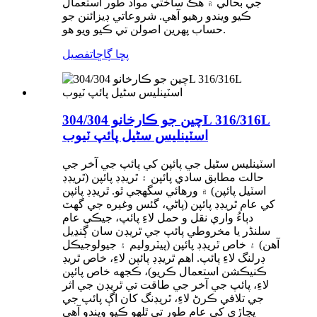
جي بحالي ۾ هڪ ساختي مواد طور استعمال
ڪيو ويندو رهيو آهي. شروعاتي ڊيزائنن جو
حساب پهرين اصولن تي ڪيو ويو هو.
پڇا ڳاڇا
تفصيل
چين جو ڪارخانو 304/304L 316/316L
اسٽينلیس سٹیل پائپ ٽيوب
اسٽينلیس سٹیل جي پائپن کي پائپ جي آخر جي
حالت مطابق سادي پائپن ۽ ٿريڊڊ پائپن (ٿريڊڊ
اسٽيل پائپن) ۾ ورهائي سگهجي ٿو. ٿريڊڊ پائپن
کي عام ٿريڊڊ پائپن (پاڻي، گئس وغيره جي گهٽ
دٻاءُ واري نقل و حمل لاءِ پائپ، جيڪي عام
سلنڈر يا مخروطي پائپ جي ٿريڊن سان ڳنڍيل
آهن) ۽ خاص ٿريڊڊ پائپن (پيٽروليم ۽ جيولوجيڪل
ڊرلنگ لاءِ پائپ. اهم ٿريڊڊ پائپن لاءِ، خاص ٿريڊ
ڪنيڪشن استعمال ڪريو)، ڪجهه خاص پائپن
لاءِ، پائپ جي آخر جي طاقت تي ٿريڊن جي اثر
جي تلافي ڪرڻ لاءِ، ٿريڊنگ کان اڳ پائپ جي
پڇاڙي کي عام طور تي ٿلهو ڪيو ويندو آهي