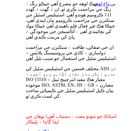
بي داغ لوه
هڪ لوهه جو مصرع آهي جيڪو زنگ ۽
زنگ جي مزاحمت ڪري ٿو. ان ۾ گهٽ ۾ گهٽ
11٪ ڪروميم هوندو آهي. اسٽينلیس اسٽيل جي
سنکنرن جي مزاحمت ڪروميم مان ايندي آهي،
جيڪا هڪ غير فعال فلم ٺاهيندي آهي جيڪا مواد
کي بچائيندي آهي ۽ آڪسيجن جي موجودگي ۾
پاڻ کي مرمت ڪندي آهي.
ان جي صفائي، طاقت ۽ سنکنرن جي مزاحمت
دواسازي ۽ کاڌي جي پروسيسنگ پلانٽس ۾
اسٽينلیس سٹیل جي استعمال جو سبب بڻيل آهي.
مختلف قسمن جي اسٽينلیس سٹیل کي AISI ٽن
عددي انگن سان نشان لڳايو ويو آهي، ۽
ISO 15510 معيار هڪ مفيد انٽرچينج ٽيبل ۾
موجوده ISO، ASTM، EN، JIS ۽ GB معيارن ۾
بيان ڪيل اسٽينلیس سٹیل جي ڪيميائي ساخت
کي لسٽ ڪري ٿو.
اسٽاڪ جو نمونو مفت ۽ دستياب آهي! توهان جي
پڇا ڳاڇا ۾ ڀليڪار!