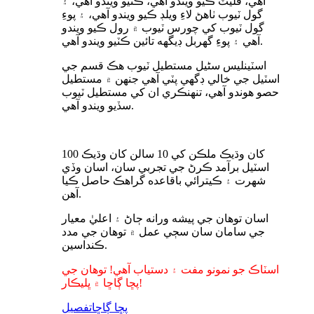
آهي، فليٽ ڪيو ويندو آهي، ڪٽيو ويندو آهي، ۽
گول ٽيوب ٺاهڻ لاءِ ويلڊ ڪيو ويندو آهي، ۽ پوءِ
گول ٽيوب کي چورس ٽيوب ۾ رول ڪيو ويندو
آهي ۽ پوءِ گهربل ڊيگهه تائين ڪٽيو ويندو آهي.
اسٽينلیس سٹیل مستطيل ٽيوب هڪ قسم جي
اسٽيل جي خالي ڊگهي پٽي آهي جنهن ۾ مستطيل
حصو هوندو آهي، تنهنڪري ان کي مستطيل ٽيوب
سڏيو ويندو آهي.
100 کان وڌيڪ ملڪن کي 10 سالن کان وڌيڪ
اسٽيل برآمد ڪرڻ جي تجربي سان، اسان وڏي
شهرت ۽ ڪيترائي باقاعده گراهڪ حاصل ڪيا
آهن.
اسان توهان جي پيشه ورانه ڄاڻ ۽ اعليٰ معيار
جي سامان سان سڄي عمل ۾ توهان جي مدد
ڪنداسين.
اسٽاڪ جو نمونو مفت ۽ دستياب آهي! توهان جي
پڇا ڳاڇا ۾ ڀليڪار!
پڇا ڳاڇا
تفصيل