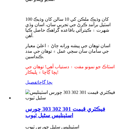
100 کان وڌيڪ ملڪن کي 10 سالن کان وڌيڪ
اسٽيل برآمد ڪرڻ جي تجربي سان، اسان وڏي
شهرت ۽ ڪيترائي باقاعده گراهڪ حاصل ڪيا
آهن.
اسان توهان جي پيشه ورانه ڄاڻ ۽ اعليٰ معيار
جي سامان سان سڄي عمل ۾ توهان جي مدد
ڪنداسين.
اسٽاڪ جو نمونو مفت ۽ دستياب آهي! توهان جي
پڇا ڳاڇا ۾ ڀليڪار!
پڇا ڳاڇا
تفصيل
فيڪٽري قيمت 301 302 303 چورس
اسٽينلیس سٹیل ٽيوب
اسٽينلیس سٹیل چورس ٽيوب