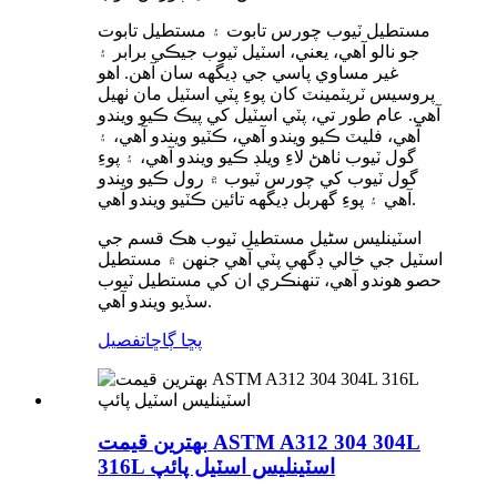
مستطيل ٽيوب چورس تابوت ۽ مستطيل تابوت
جو نالو آهي، يعني، اسٽيل ٽيوب جيڪي برابر ۽
غير مساوي پاسي جي ڊيگهه سان آهن. اهو
پروسيس ٽريٽمينٽ کان پوءِ پٽي اسٽيل مان ٺهيل
آهي. عام طور تي، پٽي اسٽيل کي پيڪ ڪيو ويندو
آهي، فليٽ ڪيو ويندو آهي، ڪٽيو ويندو آهي، ۽
گول ٽيوب ٺاهڻ لاءِ ويلڊ ڪيو ويندو آهي، ۽ پوءِ
گول ٽيوب کي چورس ٽيوب ۾ رول ڪيو ويندو
آهي ۽ پوءِ گهربل ڊيگهه تائين ڪٽيو ويندو آهي.
اسٽينلیس سٹیل مستطيل ٽيوب هڪ قسم جي
اسٽيل جي خالي ڊگهي پٽي آهي جنهن ۾ مستطيل
حصو هوندو آهي، تنهنڪري ان کي مستطيل ٽيوب
سڏيو ويندو آهي.
پڇا ڳاڇا
تفصيل
بهترين قيمت ASTM A312 304 304L
316L اسٽينلیس اسٽيل پائپ