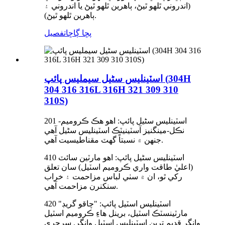
(اندروني ٿلهو ٿيڻ، ٻاهرين ٿلهو ٿيڻ يا اندروني ۽
ٻاهرين ٿلهو ٿيڻ).
پڇا ڳاڇا
تفصيل
اسٽينلیس سٹیل سيملیس پائپ (304H
304 316 316L 316H 321 309 310
310S)
201 اسٽينلیس سٹیل پائپ: اهو هڪ ڪروميم-
نڪل-مينگنيز آسٽينيٽڪ اسٽينلیس سٹیل آهي
جنهن ۾ نسبتاً گهٽ مقناطيسيت آهي.
410 اسٽينلیس سٹیل پائپ: اهو مارٽين سائٽ
(اعليٰ طاقت واري ڪروميم اسٽيل) سان تعلق
رکي ٿو، ان ۾ سٺي لباس مزاحمت ۽ خراب
سنکنرن مزاحمت آهي.
420 اسٽينلیس اسٽيل پائپ: "چاقو گريڊ"
مارٽينسٽڪ اسٽيل، برينل هاءِ ڪروميم اسٽيل
وانگر قديم ترين اسٽينلیس اسٽيل وانگر. سرجري