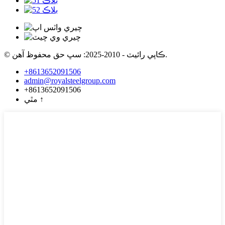
© ڪاپي رائيٽ - 2010-2025: سڀ حق محفوظ آهن.
+8613652091506
admin@royalsteelgroup.com
+8613652091506
↑
مٿي