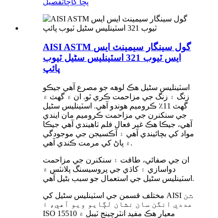
پڇا ڳاڇا
تفصيل
AISI ASTM گول سينگار سيمينٽ ايس
ايس ٽيوب 321 اسٽينلیس سٹیل ٽيوب
پائپ
اسٽينلیس سٹیل هڪ لوهه جو مصرع آهي جيڪو
زنگ ۽ زنگ جي مزاحمت ڪري ٿو. ان ۾ گهٽ ۾
گهٽ 11٪ ڪروميم هوندو آهي. اسٽينلیس سٹیل
جي سنکنرن جي مزاحمت ڪروميم مان ايندي
آهي، جيڪا هڪ غير فعال فلم ٺاهيندي آهي جيڪا
مواد کي بچائيندي آهي ۽ آڪسيجن جي موجودگي
۾ پاڻ کي مرمت ڪندي آهي.
ان جي صفائي، طاقت ۽ سنکنرن جي مزاحمت
دواسازي ۽ کاڌي جي پروسيسنگ پلانٽس ۾
اسٽينلیس سٹیل جي استعمال جو سبب بڻيل آهي.
مختلف قسمن جي اسٽينلیس سٹیل کي AISI ٽن
عددي انگن سان نشان لڳايو ويو آهي، ۽
ISO 15510 معيار هڪ مفيد انٽرچينج ٽيبل ۾