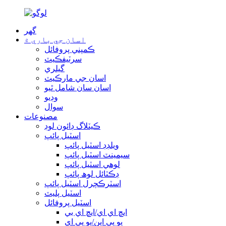
گھر
اسان جي باري ۾
ڪمپني پروفائل
سرٽيفڪيٽ
گيلري
اسان جي مارڪيٽ
اسان سان شامل ٿيو
وڊيو
سوال
مصنوعات
ڪيٽلاگ ڊائون لوڊ
اسٽيل پائپ
ويلڊڊ اسٽيل پائپ
سيمينٽ اسٽيل پائپ
لوهي اسٽيل پائپ
ڊڪٽائل لوھ پائپ
اسٽرڪچرل اسٽيل پائپ
اسٽيل پليٽ
اسٽيل پروفائل
ايڇ اي اي/ايڇ اي بي
يو پي اين/يو پي اي