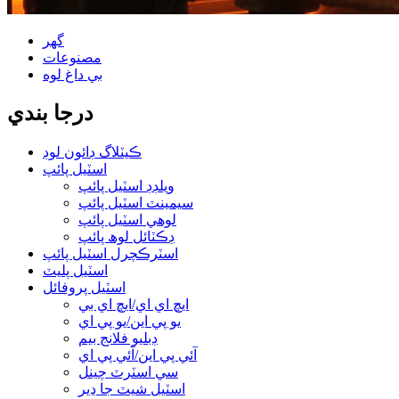
گھر
مصنوعات
بي داغ لوه
درجا بندي
ڪيٽلاگ ڊائون لوڊ
اسٽيل پائپ
ويلڊڊ اسٽيل پائپ
سيمينٽ اسٽيل پائپ
لوهي اسٽيل پائپ
ڊڪٽائل لوھ پائپ
اسٽرڪچرل اسٽيل پائپ
اسٽيل پليٽ
اسٽيل پروفائل
ايڇ اي اي/ايڇ اي بي
يو پي اين/يو پي اي
ڊبليو فلانج بيم
آئي پي اين/آئي پي اي
سي اسٽرٽ چينل
اسٽيل شيٽ جا ڍير