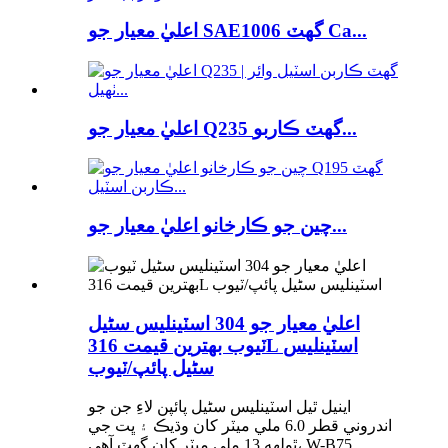
اعليٰ معيار جو SAE1006 گھٽ Ca...
اعليٰ معيار جو Q235 گھٽ ڪاربو...
چين جو ڪارخانو اعليٰ معيار جو...
اعليٰ معيار جو 304 اسٽينلیس سٹیل
ٽيوب بهترين قيمت 316L اسٽينلیس
سٹیل پائپ/ٽيوب
اينيل ٿيل اسٽينلیس سٹیل پائپن لاءِ جن جو
اندروني قطر 6.0 ملي ميٽر کان وڌيڪ ۽ ڀت جي
ٿولهه 13 ملي ميٽر کان گهٽ آهي، W-B75