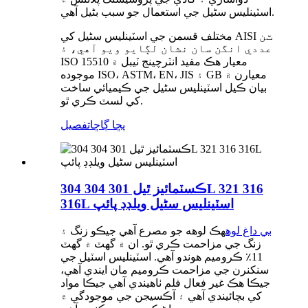
اسٽينلیس سٹیل جي استعمال جو سبب بڻيل آهي.
مختلف قسمن جي اسٽينلیس سٹیل کي AISI ٽن
عددي انگن سان نشان لڳايو ويو آهي، ۽
ISO 15510 معيار هڪ مفيد انٽرچينج ٽيبل ۾
موجوده ISO، ASTM، EN، JIS ۽ GB معيارن ۾
بيان ڪيل اسٽينلیس سٹیل جي ڪيميائي ساخت
کي لسٽ ڪري ٿو.
پڇا ڳاڇا
تفصيل
ڪسٽمائيز ٿيل 301 304 304L 321 316
316L اسٽينلیس سٹیل ويلڊڊ پائپ
بي داغ لوه
هڪ لوهه جو مصرع آهي جيڪو زنگ ۽
زنگ جي مزاحمت ڪري ٿو. ان ۾ گهٽ ۾ گهٽ
11٪ ڪروميم هوندو آهي. اسٽينلیس اسٽيل جي
سنکنرن جي مزاحمت ڪروميم مان ايندي آهي،
جيڪا هڪ غير فعال فلم ٺاهيندي آهي جيڪا مواد
کي بچائيندي آهي ۽ آڪسيجن جي موجودگي ۾