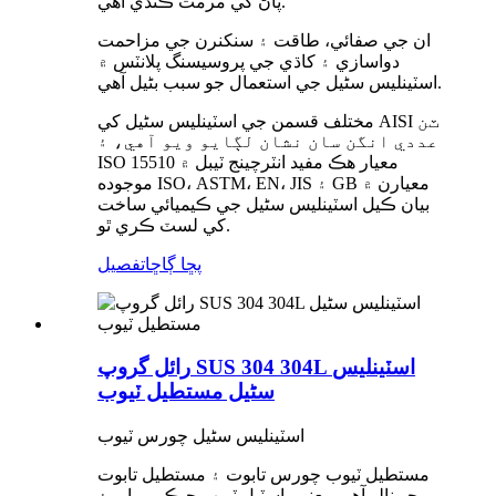
پاڻ کي مرمت ڪندي آهي.
ان جي صفائي، طاقت ۽ سنکنرن جي مزاحمت
دواسازي ۽ کاڌي جي پروسيسنگ پلانٽس ۾
اسٽينلیس سٹیل جي استعمال جو سبب بڻيل آهي.
مختلف قسمن جي اسٽينلیس سٹیل کي AISI ٽن
عددي انگن سان نشان لڳايو ويو آهي، ۽
ISO 15510 معيار هڪ مفيد انٽرچينج ٽيبل ۾
موجوده ISO، ASTM، EN، JIS ۽ GB معيارن ۾
بيان ڪيل اسٽينلیس سٹیل جي ڪيميائي ساخت
کي لسٽ ڪري ٿو.
پڇا ڳاڇا
تفصيل
رائل گروپ SUS 304 304L اسٽينلیس
سٹیل مستطيل ٽيوب
اسٽينلیس سٹیل چورس ٽيوب
مستطيل ٽيوب چورس تابوت ۽ مستطيل تابوت
جو نالو آهي، يعني، اسٽيل ٽيوب جيڪي برابر ۽