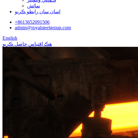
نمائش
اسان سان رابطو ڪريو
+8613652091506
admin@royalsteelgroup.com
English
هڪ اقتباس حاصل ڪريو