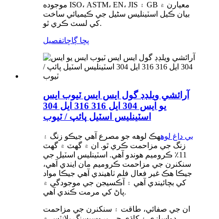
موجوده ISO، ASTM، EN، JIS ۽ GB معيارن ۾
بيان ڪيل اسٽينلیس سٹیل جي ڪيميائي ساخت
کي لسٽ ڪري ٿو.
پڇا ڳاڇا
تفصيل
آرائشي ويلڊڊ گول ايس ايس ٽيوب ايس
يو ايس 304 ايل 316 316 ايل 304
اسٽينلیس اسٽيل پائپ / ٽيوب
بي داغ لوه
هڪ لوهه جو مصرع آهي جيڪو زنگ ۽
زنگ جي مزاحمت ڪري ٿو. ان ۾ گهٽ ۾ گهٽ
11٪ ڪروميم هوندو آهي. اسٽينلیس اسٽيل جي
سنکنرن جي مزاحمت ڪروميم مان ايندي آهي،
جيڪا هڪ غير فعال فلم ٺاهيندي آهي جيڪا مواد
کي بچائيندي آهي ۽ آڪسيجن جي موجودگي ۾
پاڻ کي مرمت ڪندي آهي.
ان جي صفائي، طاقت ۽ سنکنرن جي مزاحمت
دواسازي ۽ کاڌي جي پروسيسنگ پلانٽس ۾