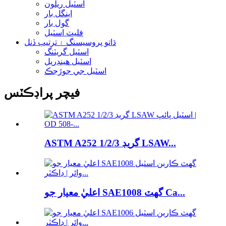
اسٽيل ريلون
اينگل بار
گول بار
فليٽ اسٽيل
ڌاتو پروسيسنگ ۽ ترتيب ڏنل
اسٽيل گريٽنگ
اسٽيل هينڊريل
اسٽيل جي جوڙجڪ
فيچر پراڊڪٽس
ASTM A252 گريڊ 1/2/3 LSAW...
اعليٰ معيار جو SAE1008 گھٽ Ca...