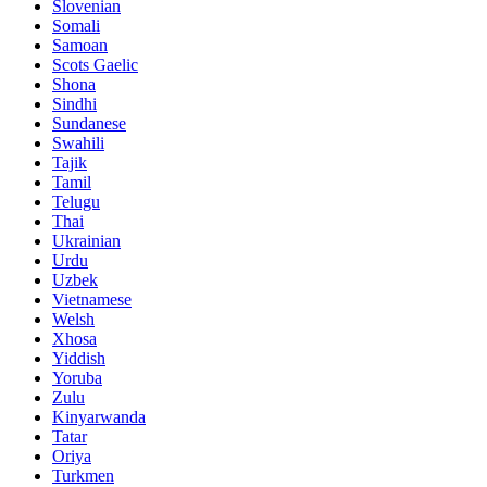
Slovenian
Somali
Samoan
Scots Gaelic
Shona
Sindhi
Sundanese
Swahili
Tajik
Tamil
Telugu
Thai
Ukrainian
Urdu
Uzbek
Vietnamese
Welsh
Xhosa
Yiddish
Yoruba
Zulu
Kinyarwanda
Tatar
Oriya
Turkmen