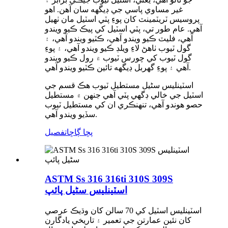
غير مساوي پاسي جي ڊيگهه سان آهن. اهو
پروسيس ٽريٽمينٽ کان پوءِ پٽي اسٽيل مان ٺهيل
آهي. عام طور تي، پٽي اسٽيل کي پيڪ ڪيو ويندو
آهي، فليٽ ڪيو ويندو آهي، ڪٽيو ويندو آهي، ۽
گول ٽيوب ٺاهڻ لاءِ ويلڊ ڪيو ويندو آهي، ۽ پوءِ
گول ٽيوب کي چورس ٽيوب ۾ رول ڪيو ويندو
آهي ۽ پوءِ گهربل ڊيگهه تائين ڪٽيو ويندو آهي.
اسٽينلیس سٹیل مستطيل ٽيوب هڪ قسم جي
اسٽيل جي خالي ڊگهي پٽي آهي جنهن ۾ مستطيل
حصو هوندو آهي، تنهنڪري ان کي مستطيل ٽيوب
سڏيو ويندو آهي.
پڇا ڳاڇا
تفصيل
ASTM Ss 316 316ti 310S 309S
اسٽينلیس سٹیل پائپ
اسٽينلیس اسٽيل کي 70 سالن کان وڌيڪ عرصي
کان نئين عمارتن جي تعمير ۽ تاريخي يادگارن