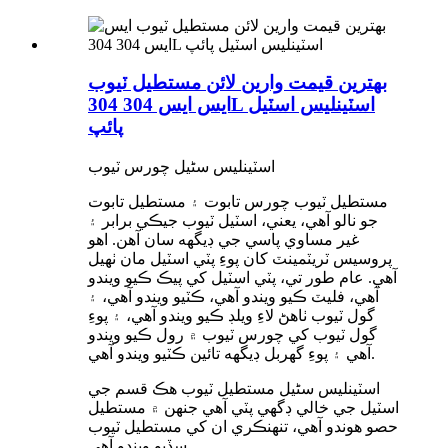
بهترين قيمت وارين لائن مستطيل ٽيوب
ايس ايس 304 304L اسٽينلیس اسٽيل
پائپ
اسٽينلیس سٹیل چورس ٽيوب
مستطيل ٽيوب چورس تابوت ۽ مستطيل تابوت
جو نالو آهي، يعني، اسٽيل ٽيوب جيڪي برابر ۽
غير مساوي پاسي جي ڊيگهه سان آهن. اهو
پروسيس ٽريٽمينٽ کان پوءِ پٽي اسٽيل مان ٺهيل
آهي. عام طور تي، پٽي اسٽيل کي پيڪ ڪيو ويندو
آهي، فليٽ ڪيو ويندو آهي، ڪٽيو ويندو آهي، ۽
گول ٽيوب ٺاهڻ لاءِ ويلڊ ڪيو ويندو آهي، ۽ پوءِ
گول ٽيوب کي چورس ٽيوب ۾ رول ڪيو ويندو
آهي ۽ پوءِ گهربل ڊيگهه تائين ڪٽيو ويندو آهي.
اسٽينلیس سٹیل مستطيل ٽيوب هڪ قسم جي
اسٽيل جي خالي ڊگهي پٽي آهي جنهن ۾ مستطيل
حصو هوندو آهي، تنهنڪري ان کي مستطيل ٽيوب
سڏيو ويندو آهي.