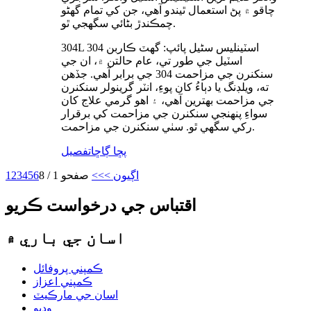
چاقو ۾ پڻ استعمال ٿيندو آهي، جن کي تمام گهڻو
چمڪندڙ بڻائي سگهجي ٿو.
304L اسٽينلیس سٹیل پائپ: گهٽ ڪاربن 304
اسٽيل جي طور تي، عام حالتن ۾، ان جي
سنکنرن جي مزاحمت 304 جي برابر آهي. جڏهن
ته، ويلڊنگ يا دٻاءُ کان پوءِ، انٽر گرينولر سنکنرن
جي مزاحمت بهترين آهي، ۽ اهو گرمي علاج کان
سواءِ پنهنجي سنکنرن جي مزاحمت کي برقرار
رکي سگهي ٿو. سٺي سنکنرن جي مزاحمت.
پڇا ڳاڇا
تفصيل
اڳيون >
>>
صفحو 1 / 8
6
5
4
3
2
1
اقتباس جي درخواست ڪريو
اسان جي باري ۾
ڪمپني پروفائل
ڪمپني اعزاز
اسان جي مارڪيٽ
وڊيو