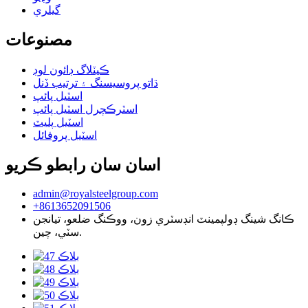
گيلري
مصنوعات
ڪيٽلاگ ڊائون لوڊ
ڌاتو پروسيسنگ ۽ ترتيب ڏنل
اسٽيل پائپ
اسٽرڪچرل اسٽيل پائپ
اسٽيل پليٽ
اسٽيل پروفائل
اسان سان رابطو ڪريو
admin@royalsteelgroup.com
+8613652091506
ڪانگ شينگ ڊولپمينٽ انڊسٽري زون، ووڪنگ ضلعو، تيانجن
سٽي، چين.