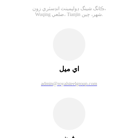
ڪانگ شينگ ڊولپمينٽ انڊسٽري زون،
Wuqing ضلعي، Tianjin شهر، چين.
اي ميل
admin@royalsteelgroup.com