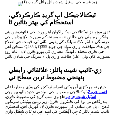
ٽيڪنالاجيڪل اپ گريڊ ڪارڪردگي،
استحڪام کي بهتر بڻائين ٿا
ٿڌي موڙيندڙ ٽيڪنالاجي نيڪاراگوان ايئرپورٽ جي فائونڊيشن پٽي
وانگر نرم مٽي جي حالتن ۾ به مستحڪم سپورٽ لاءِ پيداوار جي
درستگي ۽ انٽر لاڪ سيلنگ کي يقيني بڻائي ٿي. قيمت جي اصلاح
ممڪن آهي Q235 يا Q355 جي هڪ موافقت واري مواد جي چونڊ
جي ڪري مختلف لوڊنگ معيارن کي پورو ڪرڻ لاءِ - عام روڊ
سپورٽ کان وٺي اعليٰ طاقت واري پل ۽ سرنگ جي بنيادن تائين.
زي-ٽائيپ شيٽ پائلز: علائقائي رابطي
پنهنجي مضبوط ترين سطح تي
جيئن ته مرڪزي آمريڪي انفراسٽرڪچر کي وڏي مقدار، اعليٰ
Z-قسم جي
ٽيڪنالاجي منصوبن جي بنياد تي جديد بڻايو پيو وڃي،
اسٽيل شيٽ جا ڍير
هاءِ وي سب گريڊ کي مضبوط ڪرڻ،
بندرگاهن تي ٻوڏ کي ڪنٽرول ڪرڻ، زير زمين يوٽيلٽي سرنگون
ٺاهڻ ۽ پل جي بنيادن کي سپورٽ ڪرڻ لاءِ گهربل آهن. انڊسٽري
جي اڳڪٿين کي اميد آهي ته ٿڌي شڪل واري Z-ٽائيپ شيٽ پائلز