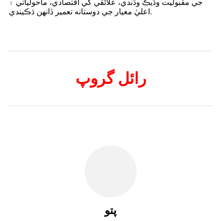
جي مقبوليت وڌيڪ وڌندي، علائقي کي اقتصادي، ماحولياتي ۽
اعليٰ معيار جي دوستانه تعمير ڏانهن ڌڪيندي.
رائل گروپ
پتو