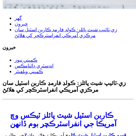
گھر
خبرون
زي-ٽائيپ شيٽ پائلز: ڪولڊ فارمڊ ڪاربن اسٽيل سان
مرڪزي آمريڪي انفراسٽرڪچر کي هلائڻ
خبرون
ڪمپني نيوز
انڊسٽري ڊائنامڪس
ڪمپني ويلفيئر
زي-ٽائيپ شيٽ پائلز: ڪولڊ فارمڊ ڪاربن اسٽيل سان
مرڪزي آمريڪي انفراسٽرڪچر کي هلائڻ
ڪاربن اسٽيل شيٽ پائلز ٽيڪس وچ
آمريڪا جي انفراسٽرڪچر بوم ڏانهن
Z-قسم ڪاربن اسٽيل شيٽ پائل
وچ آمريڪا ۾ هاڻي واڌ
جي طلب