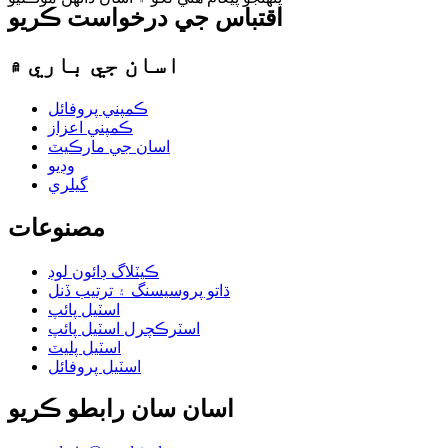
اقتباس جي درخواست ڪريو
اسان جي باري ۾
ڪمپني پروفائل
ڪمپني اعزاز
اسان جي مارڪيٽ
وڊيو
گيلري
مصنوعات
ڪيٽلاگ ڊائون لوڊ
ڌاتو پروسيسنگ ۽ ترتيب ڏنل
اسٽيل پائپ
اسٽرڪچرل اسٽيل پائپ
اسٽيل پليٽ
اسٽيل پروفائل
اسان سان رابطو ڪريو