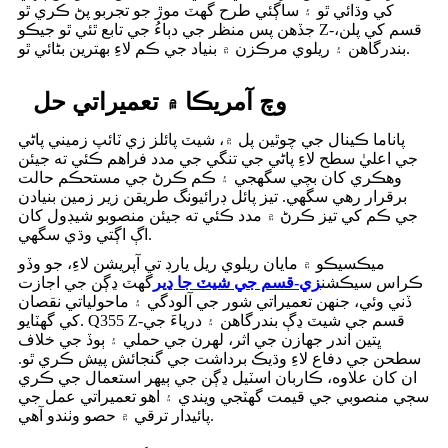
کي وڌائي ٿو ۽ ساڳئي طرح گهٽ موڙ جو تجربو پڻ ڪري ٿو
جڏهن پس منظر جي دٻاءُ جي تابع ٿئي ٿو جيڪو Z-قسم کي پلن،
بندرگاهن ۽ ريلوي مرڪزن ۾ بنياد جي ڪم لاءِ بهترين بڻائي ٿو.
وچ آمريڪا ۾ تعميراتي حل
پاناما ڪينال جي چوٿين پل ۾، شيٽ پائلز زي ٽائپ زميني پاڻي
جي اعليٰ سطح لاءِ پاڻي جي تنگي جي مدد فراهم ڪئي ته جيئن
وهڪري کان بچي سگهجي ۽ ڪم ڪرڻ جي مستحڪم حالت
برقرار رهي سگهي. تيز پائل ڊرائيونگ طريقن زير زمين بنيادن
جي ڪم کي تيز ڪرڻ ۾ مدد ڪئي ته جيئن منصوبو شيڊول کان
اڳ اڳتي وڌي سگهي.
ميڪسيڪو ۾ مايان ريلوي ريل يارڊ تي آپريشن لاءِ، جو وڏو
ڪراس سيڪشن
زي-قسم جي شيٽ جا ڍير
گهٽ ڍڳن جي اجازت
ڏني وئي، جنهن تعميراتي شور جي آلودگي ۽ ماحولياتي نقصان
کي گهٽايو. Q355 Z-قسم جي شيٽ ڍڳ بندرگاهن ۽ درياءَ جي
ڀتين اندر جهازن جي اثر، لهرن جي حملي ۽ ٻوڏ جي خلاف
سطحن جي دفاع لاءِ وڌيڪ برداشت جي گنجائش پيش ڪري ٿو.
ان کان علاوه، ڪاربان اسٽيل ڍڳن جي ٻيهر استعمال جي ڪري
سڄي منصوبي جي قيمت گهٽجي ويندي ۽ اهو تعميراتي عمل جي
پائيدار ترقي ۾ حصو وٺندو آهي.