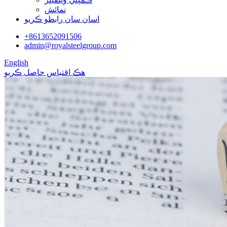
نمائش
اسان سان رابطو ڪريو
+8613652091506
admin@royalsteelgroup.com
English
هڪ اقتباس حاصل ڪريو