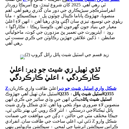
ٿي رهي آهي. 2025 کان شروع ٿيندڙ، وچ آمريڪا زوردار
انفراسٽرڪچر سيڙپڪاري جي دور مان گذري رهيو آهي. اهم
منصوبا، جهڙوڪ پاناما ڪينال چوٿون پل ۽ ميڪسيڪو ۾ مايا
ريلوي جي توسيع، تيزي سان اڳتي وڌي رهيا آهن ۽ انهن لاءِ اعليٰ
معيار جي بنياد جون گهرجون آهن. ڪوسٽا ريڪا ۽ نڪاراگوا ۾
روڊ ۽ ايئرپورٽ جي تعمير پڻ مزدورن جي کوٽ، ماحولياتي
ضابطن ۽ ڏکين علائقن جهڙين رڪاوٽن جي ڪري سست ٿي
رهي آهي.
ٿڌي ٺهيل زي شيٽ جو ڍير: اعليٰ
ڪارڪردگي ۽ اعليٰ ڪارڪردگي
Z-شڪل واري اسٽيل شيٽ جو ڍير
اعليٰ طاقت واري ڪاربان
Q355
Q235 اسٽيل شيٽ پائل
۽
اسٽيل مان ٺهيل آهي جهڙوڪ
اسٽيل شيٽ پائل
جيڪي انهن جي وڏي سائيز جي ڪري انهن
منصوبن لاءِ ضروري مواد بڻجي ويا آهن. ٿڌي شڪل واري شيٽ
پائل ٽيڪنالاجي درستگي ۽ انٽر لاڪ رويي کي بهتر بڻائي ٿي،
جيڪا مختلف مٽي جي حالتن ۾ ڍڳن جي موافقت جي ضمانت
ڏئي ٿي، اعلي ساخت جي طاقت سان. انفرادي Z شڪل وارو
ڪراس سيڪشن انرشيا جي لمحي ۽ سيڪشن ماڊيولس ٻنهي