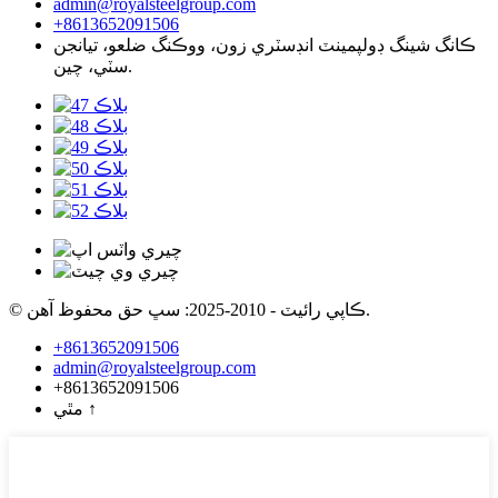
admin@royalsteelgroup.com
+8613652091506
ڪانگ شينگ ڊولپمينٽ انڊسٽري زون، ووڪنگ ضلعو، تيانجن
سٽي، چين.
© ڪاپي رائيٽ - 2010-2025: سڀ حق محفوظ آهن.
+8613652091506
admin@royalsteelgroup.com
+8613652091506
↑
مٿي