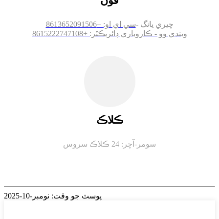
فون
چيري يانگ -
سي اي او: +8613652091506
ويندي وو - ڪاروباري ڊائريڪٽر: +8615222747108
ڪلاڪ
سومر-
آچر: 24 ڪلاڪ سروس
پوسٽ جو وقت: نومبر-10-2025