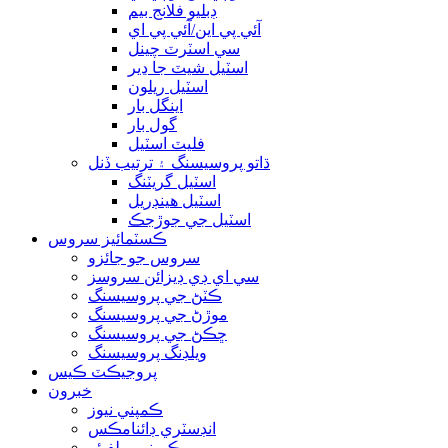
ڊبليو فلانج بيم
آئي پي اين/آئي پي اي
سي اسٽرٽ چينل
اسٽيل شيٽ جا ڍير
اسٽيل ريلون
اينگل بار
گول بار
فليٽ اسٽيل
ڌاتو پروسيسنگ ۽ ترتيب ڏنل
اسٽيل گريٽنگ
اسٽيل هينڊريل
اسٽيل جي جوڙجڪ
ڪسٽمائيز سروس
سروس جو جائزو
سي اي ڊي ڊيزائن سروسز
ڪٽڻ جي پروسيسنگ
موڙڻ جي پروسيسنگ
ڇڪڻ جي پروسيسنگ
ويلڊنگ پروسيسنگ
پروجيڪٽ ڪيس
خبرون
ڪمپني نيوز
انڊسٽري ڊائنامڪس
ڪمپني ويلفيئر