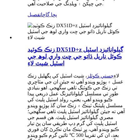
جي چپکڻ ۽ ويلڊنگ جي صلاحيت آهي.
پڇا ڳاڇا
تفصيل
زنڪ ڪوٽيڊ DX51D+z گيلوانائيزڊ اسٽيل
ڪوئل ناريل ڌاتو جي ڇت واري لوھ جي
اسٽيل شيٽ لاءِ
لاءِ
جستي ڪوئلز
، شيٽ اسٽيل کي پگھليل زنڪ
غسل ۾ ٻوڙيو ويندو آهي ته جيئن ان جي مٿاڇري
تي زنڪ جي ڪوٽنگ ٺاهي سگهجي. اهو بنيادي
طور تي مسلسل گيلوانائيزنگ عمل ذريعي پيدا
ڪيو ويندو آهي، يعني، رولڊ اسٽيل پليٽ کي
مسلسل پليٽنگ ٽينڪ ۾ زنڪ سان گڏ ٻوڙيو ويندو
آهي ته جيئن گيلوانائيز اسٽيل پليٽ ٺاهي سگهجي؛
مصري گيلوانائيز اسٽيل پليٽ. هن قسم جي
اسٽيل پليٽ کي گرم ڊپ طريقي سان پڻ تيار
ڪيو ويندو آهي، پر ٽينڪ مان نڪرڻ کان فوري
بعد، ان کي تقريباً 500 ℃ تائين گرم ڪيو ويندو