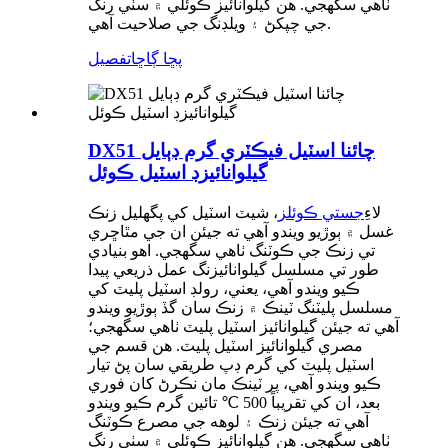
ٺاهي سگهجي. هن گيلوانائيز ڪوئلي ۾ سٺي رنگ
جي چپکڻ ۽ ويلڊنگ جي صلاحيت آهي.
پڇا ڳاڇا
تفصيل
DX51 چائنا اسٽيل فيڪٽري گرم ڊٻايل
گيلوانائيزڊ اسٽيل ڪوئل
لاءِ
جستي ڪوئلز
، شيٽ اسٽيل کي پگھليل زنڪ
غسل ۾ ٻوڙيو ويندو آهي ته جيئن ان جي مٿاڇري
تي زنڪ جي ڪوٽنگ ٺاهي سگهجي. اهو بنيادي
طور تي مسلسل گيلوانائيزنگ عمل ذريعي پيدا
ڪيو ويندو آهي، يعني، رولڊ اسٽيل پليٽ کي
مسلسل پليٽنگ ٽينڪ ۾ زنڪ سان گڏ ٻوڙيو ويندو
آهي ته جيئن گيلوانائيز اسٽيل پليٽ ٺاهي سگهجي؛
مصري گيلوانائيز اسٽيل پليٽ. هن قسم جي
اسٽيل پليٽ کي گرم ڊپ طريقي سان پڻ تيار
ڪيو ويندو آهي، پر ٽينڪ مان نڪرڻ کان فوري
بعد، ان کي تقريباً 500 ℃ تائين گرم ڪيو ويندو
آهي ته جيئن زنڪ ۽ لوهه جي مصرع ڪوٽنگ
ٺاهي سگهجي. هن گيلوانائيز ڪوئلي ۾ سٺي رنگ