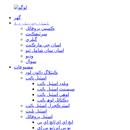
گھر
اسان جي باري ۾
ڪمپني پروفائل
سرٽيفڪيٽ
گيلري
اسان جي مارڪيٽ
اسان سان شامل ٿيو
وڊيو
سوال
مصنوعات
ڪيٽلاگ ڊائون لوڊ
اسٽيل پائپ
ويلڊڊ اسٽيل پائپ
سيمينٽ اسٽيل پائپ
لوهي اسٽيل پائپ
ڊڪٽائل لوھ پائپ
اسٽرڪچرل اسٽيل پائپ
اسٽيل پليٽ
اسٽيل پروفائل
ايڇ اي اي/ايڇ اي بي
يو پي اين/يو پي اي