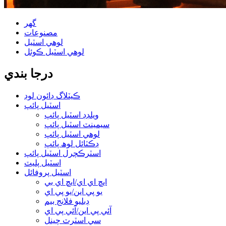
گھر
مصنوعات
لوهي اسٽيل
لوهي اسٽيل ڪوئل
درجا بندي
ڪيٽلاگ ڊائون لوڊ
اسٽيل پائپ
ويلڊڊ اسٽيل پائپ
سيمينٽ اسٽيل پائپ
لوهي اسٽيل پائپ
ڊڪٽائل لوھ پائپ
اسٽرڪچرل اسٽيل پائپ
اسٽيل پليٽ
اسٽيل پروفائل
ايڇ اي اي/ايڇ اي بي
يو پي اين/يو پي اي
ڊبليو فلانج بيم
آئي پي اين/آئي پي اي
سي اسٽرٽ چينل