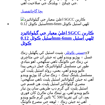
جي چپکڻ ۽ ويلڊنگ جي صلاحيت آهي.
پڇا ڳاڇا
تفصيل
اعليٰ معيار جي گيلوانائيزڊ SGCC ڪاربن
اسٽيل ڪوئل 0.12mm-6mm ٿلهي اسٽيل
ڪوئل
لاءِ
جستي ڪوئلز
، شيٽ اسٽيل کي پگھليل زنڪ
غسل ۾ ٻوڙيو ويندو آهي ته جيئن ان جي مٿاڇري
تي زنڪ جي ڪوٽنگ ٺاهي سگهجي. اهو بنيادي
طور تي مسلسل گيلوانائيزنگ عمل ذريعي پيدا
ڪيو ويندو آهي، يعني، رولڊ اسٽيل پليٽ کي
مسلسل پليٽنگ ٽينڪ ۾ زنڪ سان گڏ ٻوڙيو ويندو
آهي ته جيئن گيلوانائيز اسٽيل پليٽ ٺاهي سگهجي؛
مصري گيلوانائيز اسٽيل پليٽ. هن قسم جي
اسٽيل پليٽ کي گرم ڊپ طريقي سان پڻ تيار
ڪيو ويندو آهي، پر ٽينڪ مان نڪرڻ کان فوري
بعد، ان کي تقريباً 500 ℃ تائين گرم ڪيو ويندو
آهي ته جيئن زنڪ ۽ لوهه جي مصرع ڪوٽنگ