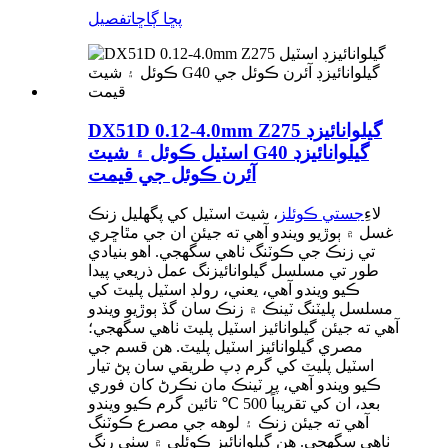
پڇا ڳاڇا
تفصيل
DX51D 0.12-4.0mm Z275 گيلوانائيزڊ
اسٽيل ڪوئل ۽ شيٽ G40 گيلوانائيزڊ
آئرن ڪوئل جي قيمت
لاءِ
جستي ڪوئلز
، شيٽ اسٽيل کي پگھليل زنڪ
غسل ۾ ٻوڙيو ويندو آهي ته جيئن ان جي مٿاڇري
تي زنڪ جي ڪوٽنگ ٺاهي سگهجي. اهو بنيادي
طور تي مسلسل گيلوانائيزنگ عمل ذريعي پيدا
ڪيو ويندو آهي، يعني، رولڊ اسٽيل پليٽ کي
مسلسل پليٽنگ ٽينڪ ۾ زنڪ سان گڏ ٻوڙيو ويندو
آهي ته جيئن گيلوانائيز اسٽيل پليٽ ٺاهي سگهجي؛
مصري گيلوانائيز اسٽيل پليٽ. هن قسم جي
اسٽيل پليٽ کي گرم ڊپ طريقي سان پڻ تيار
ڪيو ويندو آهي، پر ٽينڪ مان نڪرڻ کان فوري
بعد، ان کي تقريباً 500 ℃ تائين گرم ڪيو ويندو
آهي ته جيئن زنڪ ۽ لوهه جي مصرع ڪوٽنگ
ٺاهي سگهجي. هن گيلوانائيز ڪوئلي ۾ سٺي رنگ