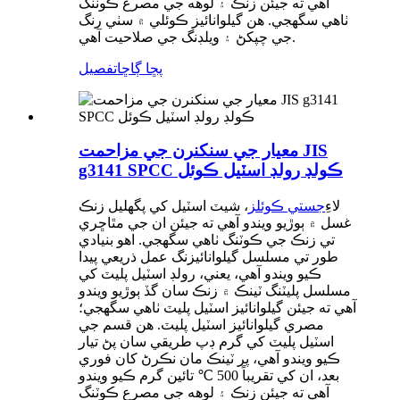
آهي ته جيئن زنڪ ۽ لوهه جي مصرع ڪوٽنگ
ٺاهي سگهجي. هن گيلوانائيز ڪوئلي ۾ سٺي رنگ
جي چپکڻ ۽ ويلڊنگ جي صلاحيت آهي.
پڇا ڳاڇا
تفصيل
معيار جي سنکنرن جي مزاحمت JIS
g3141 SPCC ڪولڊ رولڊ اسٽيل ڪوئل
لاءِ
جستي ڪوئلز
، شيٽ اسٽيل کي پگھليل زنڪ
غسل ۾ ٻوڙيو ويندو آهي ته جيئن ان جي مٿاڇري
تي زنڪ جي ڪوٽنگ ٺاهي سگهجي. اهو بنيادي
طور تي مسلسل گيلوانائيزنگ عمل ذريعي پيدا
ڪيو ويندو آهي، يعني، رولڊ اسٽيل پليٽ کي
مسلسل پليٽنگ ٽينڪ ۾ زنڪ سان گڏ ٻوڙيو ويندو
آهي ته جيئن گيلوانائيز اسٽيل پليٽ ٺاهي سگهجي؛
مصري گيلوانائيز اسٽيل پليٽ. هن قسم جي
اسٽيل پليٽ کي گرم ڊپ طريقي سان پڻ تيار
ڪيو ويندو آهي، پر ٽينڪ مان نڪرڻ کان فوري
بعد، ان کي تقريباً 500 ℃ تائين گرم ڪيو ويندو
آهي ته جيئن زنڪ ۽ لوهه جي مصرع ڪوٽنگ