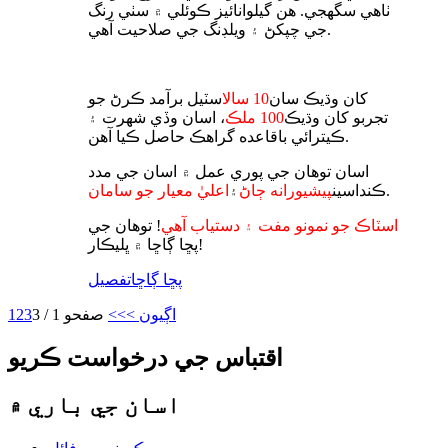
ٺاهي سگهجي. هن گيلوانائيز ڪوئلي ۾ سٺي رنگ
جي چپکڻ ۽ ويلڊنگ جي صلاحيت آهي.
کان وڌيڪ سان
10 سال
اسٽيل برآمد ڪرڻ جو
تجربو کان وڌيڪ
100 ملڪ
، اسان وڏي شهرت ۽
ڪيترائي باقاعده گراهڪ حاصل ڪيا آهن.
اسان توهان جي پوري عمل ۾ اسان جي مدد
.
ڪنداسين
پيشيورانه ڄاڻ
۽
اعليٰ معيار جو سامان
اسٽاڪ جو نمونو مفت ۽ دستياب آهي
! توهان جي
پڇا ڳاڇا ۾ ڀليڪار!
پڇا ڳاڇا
تفصيل
اڳيون >
>>
صفحو 1 / 3
3
2
1
اقتباس جي درخواست ڪريو
اسان جي باري ۾