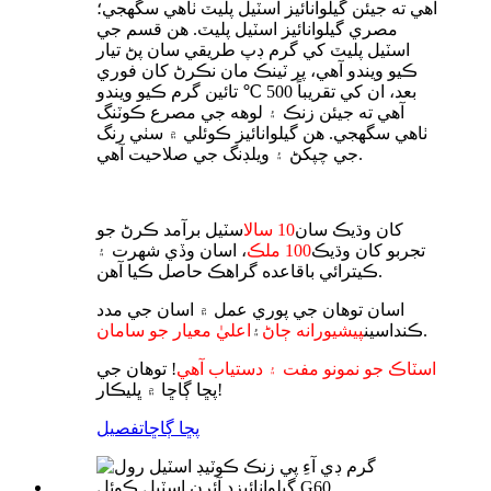
آهي ته جيئن گيلوانائيز اسٽيل پليٽ ٺاهي سگهجي؛
مصري گيلوانائيز اسٽيل پليٽ. هن قسم جي
اسٽيل پليٽ کي گرم ڊپ طريقي سان پڻ تيار
ڪيو ويندو آهي، پر ٽينڪ مان نڪرڻ کان فوري
بعد، ان کي تقريباً 500 ℃ تائين گرم ڪيو ويندو
آهي ته جيئن زنڪ ۽ لوهه جي مصرع ڪوٽنگ
ٺاهي سگهجي. هن گيلوانائيز ڪوئلي ۾ سٺي رنگ
جي چپکڻ ۽ ويلڊنگ جي صلاحيت آهي.
کان وڌيڪ سان
10 سال
اسٽيل برآمد ڪرڻ جو
تجربو کان وڌيڪ
100 ملڪ
، اسان وڏي شهرت ۽
ڪيترائي باقاعده گراهڪ حاصل ڪيا آهن.
اسان توهان جي پوري عمل ۾ اسان جي مدد
.
ڪنداسين
پيشيورانه ڄاڻ
۽
اعليٰ معيار جو سامان
اسٽاڪ جو نمونو مفت ۽ دستياب آهي
! توهان جي
پڇا ڳاڇا ۾ ڀليڪار!
پڇا ڳاڇا
تفصيل