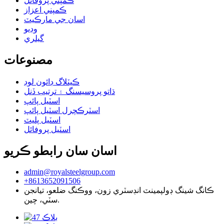
ڪمپني پروفائل
ڪمپني اعزاز
اسان جي مارڪيٽ
وڊيو
گيلري
مصنوعات
ڪيٽلاگ ڊائون لوڊ
ڌاتو پروسيسنگ ۽ ترتيب ڏنل
اسٽيل پائپ
اسٽرڪچرل اسٽيل پائپ
اسٽيل پليٽ
اسٽيل پروفائل
اسان سان رابطو ڪريو
admin@royalsteelgroup.com
+8613652091506
ڪانگ شينگ ڊولپمينٽ انڊسٽري زون، ووڪنگ ضلعو، تيانجن
سٽي، چين.