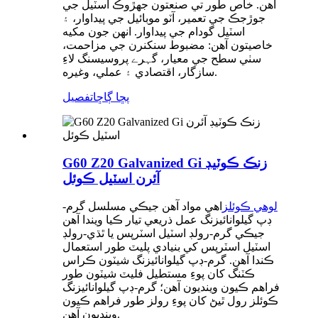
آهن. خاص طور تي صنعتون جهڙوڪ اسٽيل جي
جوڙجڪ جي تعمير، آٽو موبائيل جي پيداوار، ۽
اسٽيل گودام جي پيداوار. انهن جون مکيه
خاصيتون آهن: مضبوط سنکنرن جي مزاحمت،
سٺي سطح جي معيار، گہرے پروسيسنگ لاءِ
سازگار، اقتصادي ۽ عملي، وغيره.
پڇا ڳاڇا
تفصيل
G60 Z20 Galvanized Gi زنڪ ڪوٽيڊ
آئرن اسٽيل ڪوئل
لوهي ڪوئلز
اهي مواد آهن جيڪي مسلسل گرم-
ڊپ گيلوانائيزنگ عمل ذريعي تيار ڪيا ويندا آهن
جيڪي گرم-رولڊ اسٽيل اسٽرپس يا ٿڌي-رولڊ
اسٽيل اسٽرپس کي بنيادي پليٽ طور استعمال
ڪندا آهن. گرم-ڊپ گيلوانائيزنگ شيٽون ڪراس
ڪٽنگ کان پوءِ مستطيل فليٽ شيٽون طور
فراهم ڪيون وينديون آهن؛ گرم-ڊپ گيلوانائيزنگ
ڪوئلز رول ٿيڻ کان پوءِ رولز طور فراهم ڪيون
وينديون آهن.