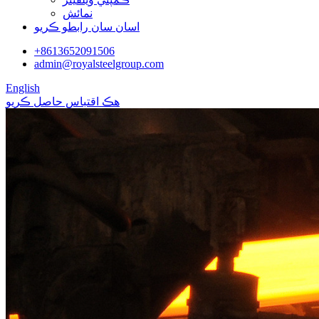
نمائش
اسان سان رابطو ڪريو
+8613652091506
admin@royalsteelgroup.com
English
هڪ اقتباس حاصل ڪريو