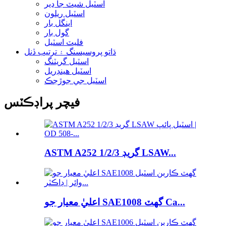
اسٽيل شيٽ جا ڍير
اسٽيل ريلون
اينگل بار
گول بار
فليٽ اسٽيل
ڌاتو پروسيسنگ ۽ ترتيب ڏنل
اسٽيل گريٽنگ
اسٽيل هينڊريل
اسٽيل جي جوڙجڪ
فيچر پراڊڪٽس
ASTM A252 گريڊ 1/2/3 LSAW...
اعليٰ معيار جو SAE1008 گھٽ Ca...