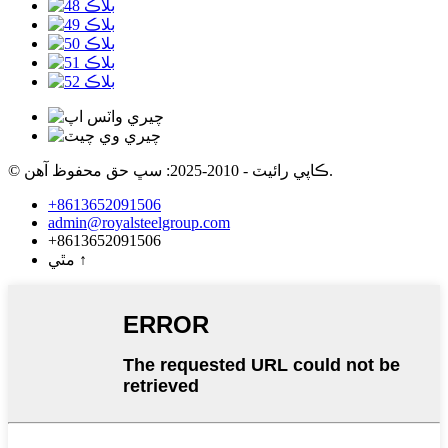
© ڪاپي رائيٽ - 2010-2025: سڀ حق محفوظ آهن.
+8613652091506
admin@royalsteelgroup.com
+8613652091506
↑
مٿي