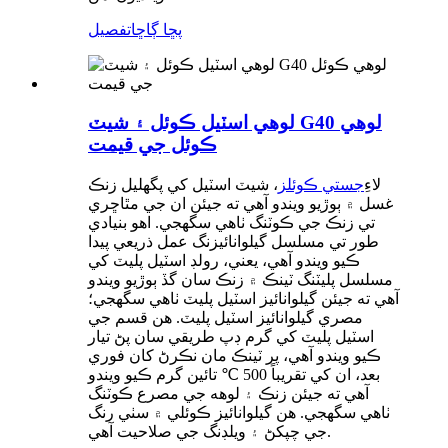
پڇا ڳاڇا
تفصيل
لوهي اسٽيل ڪوئل ۽ شيٽ G40 لوهي
ڪوئل جي قيمت
لاءِ
جستي ڪوئلز
، شيٽ اسٽيل کي پگھليل زنڪ
غسل ۾ ٻوڙيو ويندو آهي ته جيئن ان جي مٿاڇري
تي زنڪ جي ڪوٽنگ ٺاهي سگهجي. اهو بنيادي
طور تي مسلسل گيلوانائيزنگ عمل ذريعي پيدا
ڪيو ويندو آهي، يعني، رولڊ اسٽيل پليٽ کي
مسلسل پليٽنگ ٽينڪ ۾ زنڪ سان گڏ ٻوڙيو ويندو
آهي ته جيئن گيلوانائيز اسٽيل پليٽ ٺاهي سگهجي؛
مصري گيلوانائيز اسٽيل پليٽ. هن قسم جي
اسٽيل پليٽ کي گرم ڊپ طريقي سان پڻ تيار
ڪيو ويندو آهي، پر ٽينڪ مان نڪرڻ کان فوري
بعد، ان کي تقريباً 500 ℃ تائين گرم ڪيو ويندو
آهي ته جيئن زنڪ ۽ لوهه جي مصرع ڪوٽنگ
ٺاهي سگهجي. هن گيلوانائيز ڪوئلي ۾ سٺي رنگ
جي چپکڻ ۽ ويلڊنگ جي صلاحيت آهي.