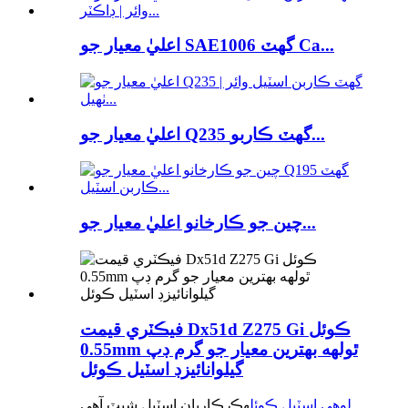
اعليٰ معيار جو SAE1006 گھٽ Ca...
اعليٰ معيار جو Q235 گھٽ ڪاربو...
چين جو ڪارخانو اعليٰ معيار جو...
فيڪٽري قيمت Dx51d Z275 Gi ڪوئل
0.55mm ٿولهه بهترين معيار جو گرم ڊپ
گيلوانائيزڊ اسٽيل ڪوئل
لوهي اسٽيل ڪوئل
هڪ ڪاربان اسٽيل شيٽ آهي