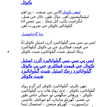
ڪوئل
لوهي ڪوئلز
گاڏين جي صنعت ۾ پڻ اهم
ايپليڪيشنون آهن. مثال طور، ڪار جي شيل،
ايگزاسٽ پائپ، آئل ٽينڪ ۽ ٻين حصن لاءِ
گيلوانائيز ڪوئلز جي ضرورت آهي.
پڇا ڳاڇا
تفصيل
ايس پي سي سي گيلوانائيزڊ آئرن اسٽيل
ڪوئل جي قيمت فيڪٽري جي پي ڪوئل
گيلوانائيزڊ زنڪ اسٽيل شيٽ گيلوانائيزڊ
شيٽ ڪوئلز
تنهن ڪري، گيلوانائيزڊ ڪوئلز کي گرم رولڊ
گيلوانائيزڊ ڪوئلز ۽ ٿڌي رولڊ هاٽ ڊِپ گيلوانائيزڊ
ڪوئلز ۾ ورهائي سگهجي ٿو، جيڪي خاص طور
تي تعمير، گهريلو سامان، آٽو موبائيل، ڪنٽينر،
ٽرانسپورٽ ۽ گهريلو صنعتن ۾ استعمال ٿيندا