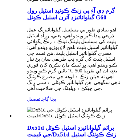
گرم ڊي آءِ پي زنڪ ڪوٽيڊ اسٽيل رول
گيلوانائيزڊ آئرن اسٽيل ڪوئل G60
اهو بنيادي طور تي مسلسل گيلوانائيزنگ عمل
ذريعي پيدا ڪيو ويندو آهي، يعني، رولڊ اسٽيل
پليٽ کي مسلسل پليٽنگ ٽينڪ ۾ زنڪ پگھلائي
گيلوانائيز اسٽيل پليٽ ٺاهڻ لاءِ ٻوڙيو ويندو آهي؛
مصري گيلوانائيز اسٽيل پليٽ. هن قسم جي
اسٽيل پليٽ کي گرم ڊپ طريقي سان پڻ تيار
ڪيو ويندو آهي، پر ٽينڪ مان نڪرڻ کان فوري
بعد، ان کي تقريباً 500 ℃ تائين گرم ڪيو ويندو
آهي ته جيئن زنڪ ۽ لوهه جي مصرع ڪوٽنگ
ٺاهي سگهجي. هن گيلوانائيز ڪوئلي ۾ سٺي رنگ
جي چپکڻ ۽ ويلڊنگ جي صلاحيت آهي.
پڇا ڳاڇا
تفصيل
Dx51d پرائم گيلوانائيزڊ اسٽيل ڪوئل
جي قيمت/Dx51d زنڪ ڪوٽنگ اسٽيل