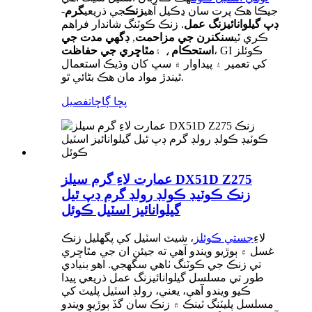
جيڪا هڪ پرت سان ڍڪيل آهي
زنڪ
جي ذريعي
گرم-
ڊپ گيلوانائيزنگ عمل
. زنڪ ڪوٽنگ شاندار فراهم
ڪري ٿي
سنکنرن جي مزاحمت
,
ڊگهي مدت جي
، GI ڪوئلز
استحڪام
، ۽
مٿاڇري جي حفاظت
کي تعمير ۽ پيداوار ۾ سڀ کان وڌيڪ استعمال
ٿيندڙ مواد مان هڪ بڻائي ٿو.
پڇا ڳاڇا
تفصيل
عمارت لاءِ گرم سيلز DX51D Z275
زنڪ ڪوٽيڊ ڪولڊ رولڊ گرم ڊپ ٿيل
گيلوانائيز اسٽيل ڪوئل
لاءِ
جستي ڪوئلز
، شيٽ اسٽيل کي پگھليل زنڪ
غسل ۾ ٻوڙيو ويندو آهي ته جيئن ان جي مٿاڇري
تي زنڪ جي ڪوٽنگ ٺاهي سگهجي. اهو بنيادي
طور تي مسلسل گيلوانائيزنگ عمل ذريعي پيدا
ڪيو ويندو آهي، يعني، رولڊ اسٽيل پليٽ کي
مسلسل پليٽنگ ٽينڪ ۾ زنڪ سان گڏ ٻوڙيو ويندو