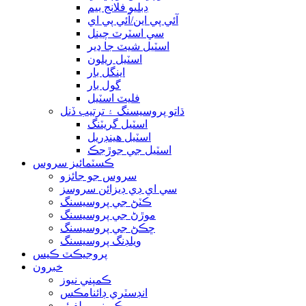
ڊبليو فلانج بيم
آئي پي اين/آئي پي اي
سي اسٽرٽ چينل
اسٽيل شيٽ جا ڍير
اسٽيل ريلون
اينگل بار
گول بار
فليٽ اسٽيل
ڌاتو پروسيسنگ ۽ ترتيب ڏنل
اسٽيل گريٽنگ
اسٽيل هينڊريل
اسٽيل جي جوڙجڪ
ڪسٽمائيز سروس
سروس جو جائزو
سي اي ڊي ڊيزائن سروسز
ڪٽڻ جي پروسيسنگ
موڙڻ جي پروسيسنگ
ڇڪڻ جي پروسيسنگ
ويلڊنگ پروسيسنگ
پروجيڪٽ ڪيس
خبرون
ڪمپني نيوز
انڊسٽري ڊائنامڪس
ڪمپني ويلفيئر